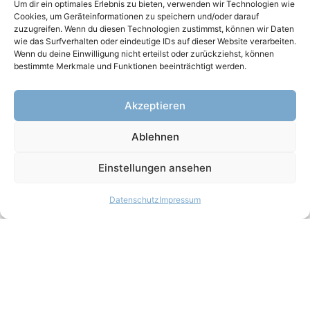
Um dir ein optimales Erlebnis zu bieten, verwenden wir Technologien wie
von Frühträchtigkeiten. Auch Veränderungen oder
Cookies, um Geräteinformationen zu speichern und/oder darauf
zuzugreifen. Wenn du diesen Technologien zustimmst, können wir Daten
Auffälligkeiten an den Eierstöcken und am Uterus
wie das Surfverhalten oder eindeutige IDs auf dieser Website verarbeiten.
lassen sich auf diese Weise darstellen.
Wenn du deine Einwilligung nicht erteilst oder zurückziehst, können
bestimmte Merkmale und Funktionen beeinträchtigt werden.
Ultraschall der Lunge:
Die gesunde Lunge ist luftgefüllt, sodass im Ultraschall
Akzeptieren
in der Regel nur die glatte Oberfläche als weiße Linie
sichtbar ist. Bei einer Lungenentzündung hingegen sind
Ablehnen
bestimmte Bereiche der Lunge nicht mehr belüftet und
lassen sich gut darstellen. Auch
Einstellungen ansehen
Flüssigkeitsansammlungen im Brustraum (Pleuraerguss)
können mittels Sonografie erkannt werden.
Datenschutz
Impressum
Echokardiografie (Herzultraschall):
Bei der Echokardiografie werden die Herzkammern,
der Herzmuskel sowie die Herzklappen untersucht.
Dabei lassen sich sowohl die Größe der Herzkammern
als auch die Bewegungsmuster des Herzmuskels genau