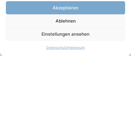
Öffnungszeiten
Akzeptieren
Montag – Freitag: 08:00 – 18:00 Uhr
Ablehnen
Samstag / Sonntag / Feiertag:
10:00 – 11:30 Uhr & 17:00 – 18:00 Uhr
Einstellungen ansehen
24 Stunden Notdienst!
Kontakt
Datenschutz
Impressum
Alte Landstraße 104
D-22941 Bargteheide
info@pferdeklinik-bargteheide.de
0049 (0) 45 32 / 2 85 30
Quick Links
Kontakt
Upload-Center
Downloads
Impressum
Datenschutz