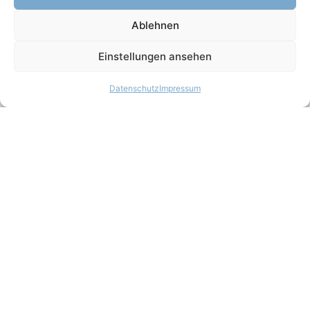
Ablehnen
Einstellungen ansehen
Datenschutz
Impressum
Öffnungszeiten
Montag – Freitag: 08:00 – 18:00 Uhr
Samstag / Sonntag / Feiertag:
10:00 – 11:30 Uhr & 17:00 – 18:00 Uhr
24 Stunden Notdienst!
Kontakt
Alte Landstraße 104
D-22941 Bargteheide
info@pferdeklinik-bargteheide.de
0049 (0) 45 32 / 2 85 30