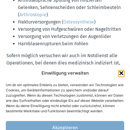
Arthroskopische Spülung von infizierten
Gelenken, Sehnenscheiden oder Schleimbeuteln
(
Arthroskopie
)
Frakturversorgungen (
Osteosynthese
)
Versorgung von Hufgeschwüren oder Nageltritten
Versorgung von Verletzungen der Augenlider
Harnblasenrupturen beim Fohlen
Sofern möglich versuchen wir auch im Notdienst alle
Operationen, bei denen dies medizinisch indiziert ist,
in Standnarkose durchzuführen. So ist möglich die
Einwilligung verwalten
meisten Verletzungen unter Anwendung einer lokalen
Betäubung im Stehen zu versorgen. Falls eine
Um dir ein optimales Erlebnis zu bieten, verwenden wir Technologien wie
Cookies, um Geräteinformationen zu speichern und/oder darauf
Allgemeinanästhesie unumgänglich ist, etwa bei
zuzugreifen. Wenn du diesen Technologien zustimmst, können wir Daten
Osteosynthesen oder zur arthroskopischen Spülung
wie das Surfverhalten oder eindeutige IDs auf dieser Website verarbeiten.
Wenn du deine Einwilligung nicht erteilst oder zurückziehst, können
infizierter Gelenke können wir auch im Notdienst durch
bestimmte Merkmale und Funktionen beeinträchtigt werden.
erfahrenes Personal und moderne Anästhesietechniken
eine bestmögliche und risikoarme
Narkose
Akzeptieren
gewährleisten.