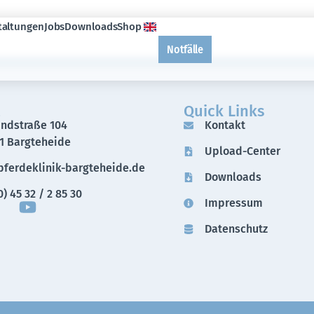
taltungen
Jobs
Downloads
Shop
Notfälle
Quick Links
andstraße 104
Kontakt
1 Bargteheide
Upload-Center
ferdeklinik-bargteheide.de
Downloads
) 45 32 / 2 85 30
Impressum
Datenschutz